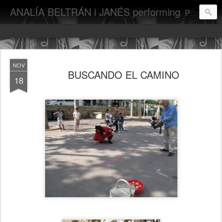
ANALÍA BELTRÁN i JANÉS performing
Performances de Analía Beltrán i Janés
NOV
BUSCANDO EL CAMINO
18